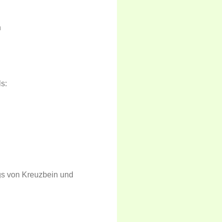
n
s:
s von Kreuzbein und